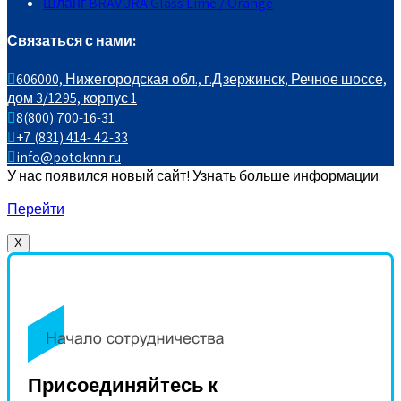
Шланг BRAVURA Glass Lime / Orange
Связаться с нами:
606000, Нижегородская обл., г.Дзержинск, Речное шоссе,
дом 3/1295, корпус 1
8(800) 700-16-31
+7 (831) 414- 42-33
info@potoknn.ru
У нас появился новый сайт! Узнать больше информации:
Перейти
X
Присоединяйтесь к