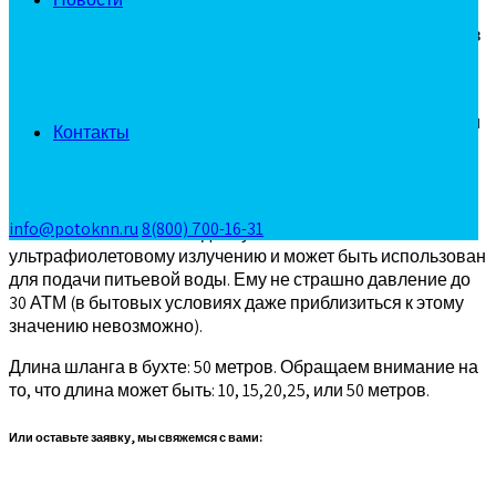
Армированный поливочный шланг «Поток 400» состоит из
5 слоев. Он рассчитан на эксплуатацию в течении 20 лет!
Доступные диаметры:1/2 (одна вторая, или 12,5 мм ),
3/4 (три четверти, или 19 мм), 1 дюйм (дюймовый, или
Контакты
25 мм), 3/8 (9,5 мм), 5/8 дюйма (16 мм)
Гарантия на шланг: 5 лет
Материал: ПВХ
info@potoknn.ru
8(800) 700-16-31
Шланг «Поток 400» обладает устойчивостью к
ультрафиолетовому излучению и может быть использован
для подачи питьевой воды. Ему не страшно давление до
30 АТМ (в бытовых условиях даже приблизиться к этому
значению невозможно).
Длина шланга в бухте: 50 метров. Обращаем внимание на
то, что длина может быть: 10, 15,20,25, или 50 метров.
Или оставьте заявку, мы свяжемся с вами: